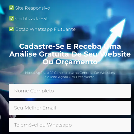
Site Responsivo
Certificado SSL
Botão Whatsapp Flutuante
Cadastre-Se E Receba Uma
Análise Gratuita De Seu Website
Ou Orçamento
Nossa Agência Já Construiu Uma Centena De Websites.
Solicite Agora Um Orçamento.